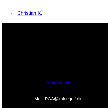
←
Christian K.
Konktakt mig
Mail: PGA@kaloegolf.dk