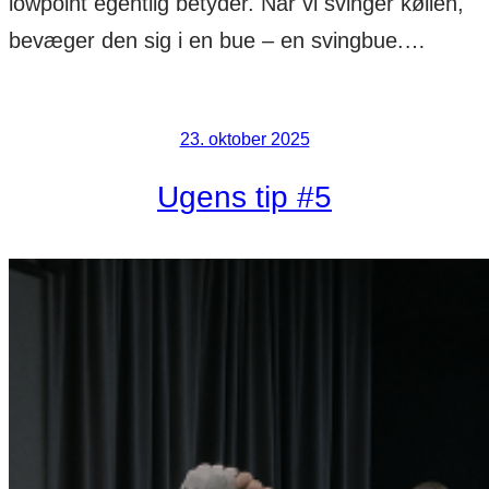
lowpoint egentlig betyder. Når vi svinger køllen,
bevæger den sig i en bue – en svingbue.…
23. oktober 2025
Ugens tip #5